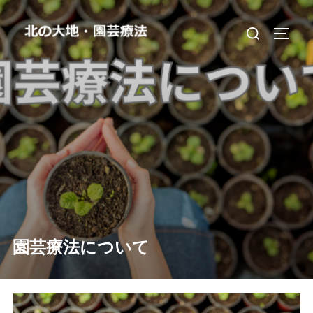
コ
検
ン
サイド
索
テ
対
ン
象:
ツ
へ
ス
キ
ッ
プ
園芸療法について