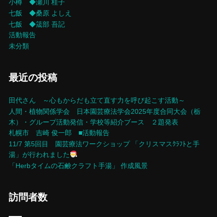
小樽 ◆瀬川 桂子
七飯 ◆桑原 よしえ
七飯 ◆筬部 吾記
活動報告
未分類
最近の投稿
田代さん ～心もからだも立て直す力を呼び起こす活動～
人間・植物関係学会 日本園芸療法学会2025年度合同大会（栃
木）・グループ活動発信・学校等紹介ブース ２題発表
札幌市 吉崎 俊一郎 ■活動報告
11/7 第5回目 園芸療法ワークショップ 「クリスマスｸﾗﾌﾄと手
湯」が行われました
「Herbタイムの石鹸クラフト手湯」 作成風景
訪問者数