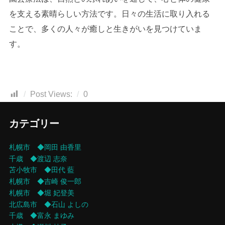
を支える素晴らしい方法です。日々の生活に取り入れる
ことで、多くの人々が癒しと生きがいを見つけていま
す。
Post Views:
0
カテゴリー
札幌市 ◆岡田 由香里
千歳 ◆渡辺 志奈
苫小牧市 ◆田代 藍
札幌市 ◆吉崎 俊一郎
札幌市 ◆堀 妃登美
北広島市 ◆石山 よしの
千歳 ◆富永 まゆみ