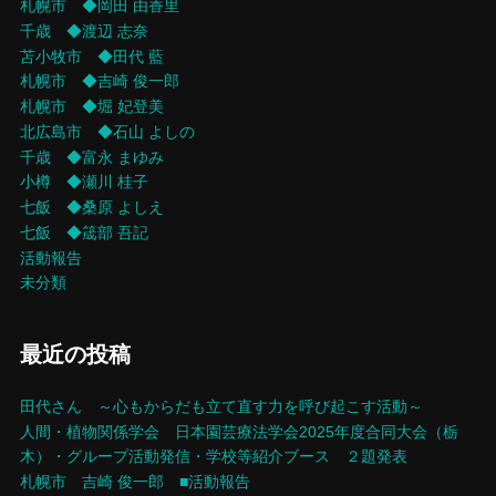
札幌市 ◆岡田 由香里
千歳 ◆渡辺 志奈
苫小牧市 ◆田代 藍
札幌市 ◆吉崎 俊一郎
札幌市 ◆堀 妃登美
北広島市 ◆石山 よしの
千歳 ◆富永 まゆみ
小樽 ◆瀬川 桂子
七飯 ◆桑原 よしえ
七飯 ◆筬部 吾記
活動報告
未分類
最近の投稿
田代さん ～心もからだも立て直す力を呼び起こす活動～
人間・植物関係学会 日本園芸療法学会2025年度合同大会（栃
木）・グループ活動発信・学校等紹介ブース ２題発表
札幌市 吉崎 俊一郎 ■活動報告