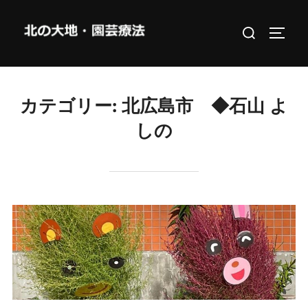
コ
検
ン
サイド
索
テ
対
ン
象:
ツ
カテゴリー:
北広島市 ◆石山 よ
へ
ス
しの
キ
ッ
プ