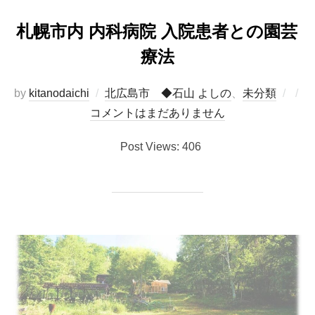
札幌市内 内科病院 入院患者との園芸
療法
投
by
kitanodaichi
北広島市 ◆石山 よしの
、
未分類
稿
コメントはまだありません
日:
Post Views: 406