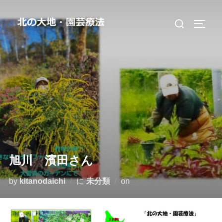
コ
検
ン
サイド
索
テ
対
ン
象:
ツ
へ
ス
キ
ッ
プ
旭川 濱田さん
投
by
kitanodaichi
に
未分類
on
稿
日: