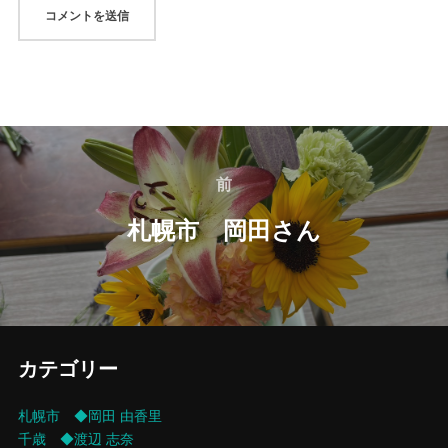
投
稿
前
前
ナ
札幌市 岡田さん
ビ
ゲ
ー
カテゴリー
シ
札幌市 ◆岡田 由香里
ョ
千歳 ◆渡辺 志奈