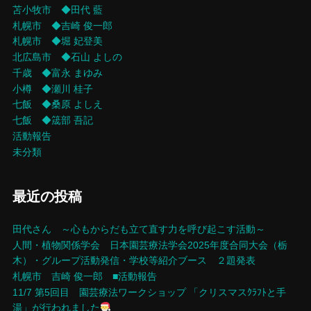
苫小牧市 ◆田代 藍
ン
札幌市 ◆吉崎 俊一郎
札幌市 ◆堀 妃登美
北広島市 ◆石山 よしの
千歳 ◆富永 まゆみ
小樽 ◆瀬川 桂子
七飯 ◆桑原 よしえ
七飯 ◆筬部 吾記
活動報告
未分類
最近の投稿
田代さん ～心もからだも立て直す力を呼び起こす活動～
人間・植物関係学会 日本園芸療法学会2025年度合同大会（栃
木）・グループ活動発信・学校等紹介ブース ２題発表
札幌市 吉崎 俊一郎 ■活動報告
11/7 第5回目 園芸療法ワークショップ 「クリスマスｸﾗﾌﾄと手
湯」が行われました